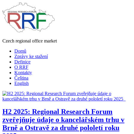
Czech regional office market
Domů
Zprávy ke stažení
Definice
O RRF
Kontakty
Čeština
English
H2 2025: Regional Research Forum
zveřejňuje údaje o kancelářském trhu v
Brně a Ostravě za druhé pololetí roku