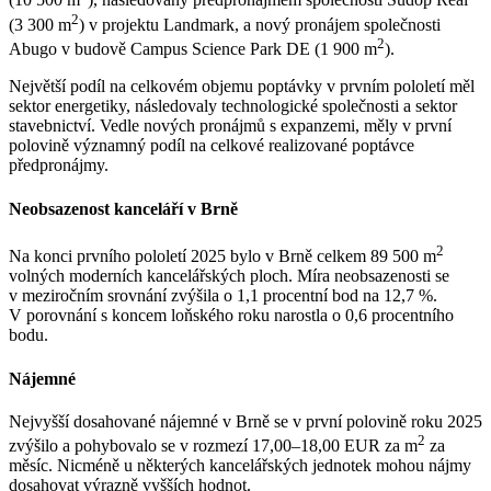
(10 500 m
), následovaný předpronájmem společnosti Sudop Real
2
(3 300 m
) v projektu Landmark, a nový pronájem společnosti
2
Abugo v budově Campus Science Park DE (1 900 m
).
Největší podíl na celkovém objemu poptávky v prvním pololetí měl
sektor energetiky, následovaly technologické společnosti a sektor
stavebnictví. Vedle nových pronájmů s expanzemi, měly v první
polovině významný podíl na celkové realizované poptávce
předpronájmy.
Neobsazenost kanceláří v Brně
2
Na konci prvního pololetí 2025 bylo v Brně celkem 89 500 m
volných moderních kancelářských ploch. Míra neobsazenosti se
v meziročním srovnání zvýšila o 1,1 procentní bod na 12,7 %.
V porovnání s koncem loňského roku narostla o 0,6 procentního
bodu.
Nájemné
Nejvyšší dosahované nájemné v Brně se v první polovině roku 2025
2
zvýšilo a pohybovalo se v rozmezí 17,00–18,00 EUR za m
za
měsíc. Nicméně u některých kancelářských jednotek mohou nájmy
dosahovat výrazně vyšších hodnot.