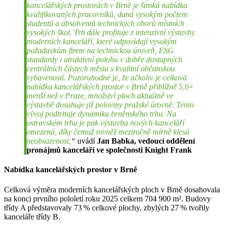
kancelářských prostorách v Brně je široká nabídka
kvalifikovaných pracovníků, daná vysokým počtem
studentů a absolventů technických oborů místních
vysokých škol. Trh dále profituje z intenzivní výstavby
moderních kanceláří, které odpovídají vysokým
požadavkům firem na technickou úroveň, ESG
standardy i atraktivní polohu v dobře dostupných
centrálních částech města s kvalitní občanskou
vybaveností. Pozoruhodné je, že ačkoliv je celková
nabídka kancelářských prostor v Brně přibližně 5,6
×
menší než v Praze, množství ploch aktuálně ve
výstavbě dosahuje již poloviny pražské úrovně. Tento
vývoj podtrhuje dynamiku brněnského trhu. Na
ostravském trhu je pak výstavba nových kanceláří
omezená, díky čemuž rovněž meziročně mírně klesá
neobsazenost,
“
uvádí
Jan Babka, vedoucí oddělení
pronájmů kanceláří ve společnosti Knight Frank
Nabídka kancelářských prostor v Brně
Celková výměra moderních kancelářských ploch v Brně dosahovala
na konci prvního pololetí roku 2025 celkem 704 900 m². Budovy
třídy A představovaly 73 % celkové plochy, zbylých 27 % tvořily
kanceláře třídy B.