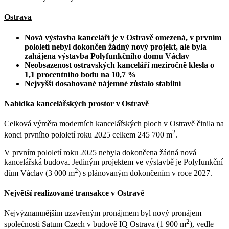
Ostrava
Nová výstavba kanceláří je v Ostravě omezená, v prvním
pololetí nebyl dokončen žádný nový projekt, ale byla
zahájena výstavba Polyfunkčního domu Václav
Neobsazenost ostravských kanceláří meziročně klesla o
1,1 procentního bodu na 10,7 %
Nejvyšší dosahované nájemné zůstalo stabilní
Nabídka kancelářských prostor v Ostravě
Celková výměra moderních kancelářských ploch v Ostravě činila na
2
konci prvního pololetí roku 2025 celkem 245 700 m
.
V prvním pololetí roku 2025 nebyla dokončena žádná nová
kancelářská budova. Jediným projektem ve výstavbě je Polyfunkční
2
dům Václav (3 000 m
) s plánovaným dokončením v roce 2027.
Největší realizované transakce v Ostravě
Nejvýznamnějším uzavřeným pronájmem byl nový pronájem
2
společnosti Satum Czech v budově IQ Ostrava (1 900 m
), vedle