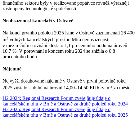
finančního sektoru byly v realizované poptávce rovněž výrazněji
zastoupeny technologické společnosti.
Neobsazenost kanceláří v Ostravě
Na konci prvního pololetí 2025 jsme v Ostravě zaznamenali 26 400
2
m
volných kancelářských prostor. Míra neobsazenosti
v meziročním srovnání klesla o 1,1 procentního bodu na úroveň
10,7 %. V porovnání s koncem roku 2024 se snížila o 0,8
procentního bodu.
Nájemné
Nejvyšší dosahované nájemné v Ostravě v první polovině roku
2
2025 zůstalo stabilní na úrovni 14,00–14,50 EUR za m
za měsíc.
Navigace
H2 2024: Regional Research Forum zveřejňuje údaje o
kancelářském trhu v Brně a Ostravě za druhé pololetí roku 2024
pro
H2 2025: Regional Research Forum zveřejňuje údaje o
příspěvek
kancelářském trhu v Brně a Ostravě za druhé pololetí roku 2025