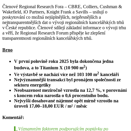
Členové Regional Research Fora – CBRE, Colliers, Cushman &
Wakefield, iO Partners, Knight Frank a Savills – usilují o
poskytování co možná nejúplnějších, nejpřesnějších a
nejtransparentnějších dat o vývoji regionálních kancelářských trhů
v České republice. Členové sdílejí základní informace o vývoji trhu
a věří, že Regional Research Forum přispěje ke zlepšení
transparentnosti regionálních kancelářských trhů.
Brno
V první polovině roku 2025 byla dokončena jedna
2
budova, a to Titanium X (10 900 m
)
2
Ve výstavbě se nachází více než 103 100 m
kanceláří
Nejvýznamnější transakcí byl pronájem společnosti ze
sektoru energetiky
Neobsazenost meziročně vzrostla na 12,7 %, v porovnání
s koncem roku narostla o 0,6 procentního bodu.
Nejvyšší dosahované nájemné opět mírně vzrostlo na
úroveň 17,00
–
18,00 EUR / m² / měsíc
Komentář:
„Významným faktorem podporujícím poptávku po