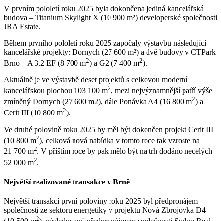
V prvním pololetí roku 2025 byla dokončena jediná kancelářská
budova – Titanium Skylight X (10 900 m²) developerské společnosti
JRA Estate.
Během prvního pololetí roku 2025 započaly výstavbu následující
kancelářské projekty: Dornych (27 600 m²) a dvě budovy v CTPark
2
2
Brno – A 3.2 EF (8 700 m
) a G2 (7 400 m
).
Aktuálně je ve výstavbě deset projektů s celkovou moderní
2
kancelářskou plochou 103 100 m
, mezi nejvýznamnější patří výše
2
zmíněný Dornych (27 600 m2), dále Ponávka A4 (16 800 m
) a
2
Cerit III (10 800 m
).
Ve druhé polovině roku 2025 by měl být dokončen projekt Cerit III
2
(10 800 m
), celková nová nabídka v tomto roce tak vzroste na
2
21 700 m
. V příštím roce by pak mělo být na trh dodáno necelých
2
52 000 m
.
Největší realizované transakce v Brně
Největší transakcí první poloviny roku 2025 byl předpronájem
společnosti ze sektoru energetiky v projektu Nová Zbrojovka D4
2